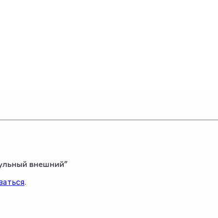
дульный внешний”
ваться
.