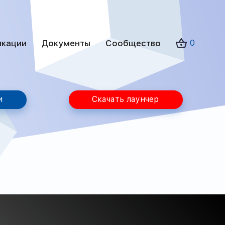
икации
Документы
Сообщество
0
и
Скачать лаунчер