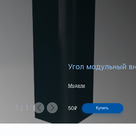
Угол модульный в
Модели
1
/
1
50
₽
Купить