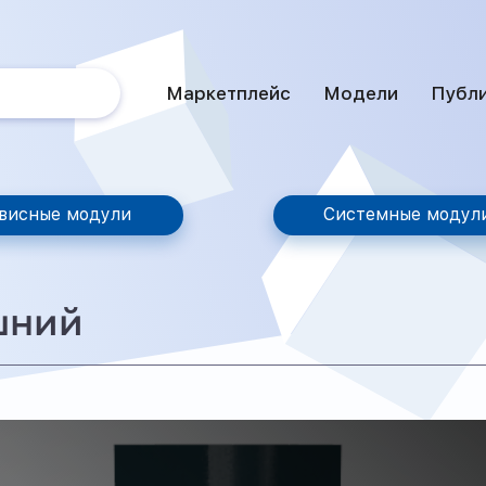
Маркетплейс
Модели
Публ
висные модули
Системные модул
шний