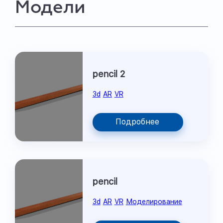
Модели
pencil 2
3d
AR
VR
Подробнее
pencil
3d
AR
VR
Моделирование