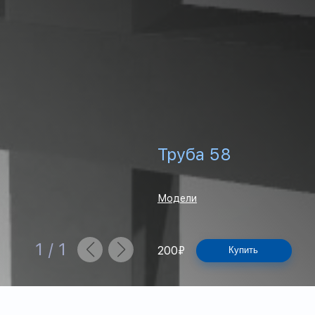
Труба 58
Модели
1
/
1
200
₽
Купить