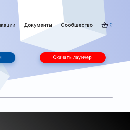
икации
Документы
Сообщество
0
и
Скачать лаунчер