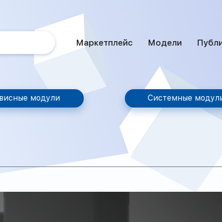
Маркетплейс
Модели
Публ
висные модули
Системные модул