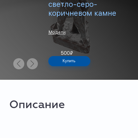
светло-серо-
коричневом камне
Модели
500
₽
Купить
Описание