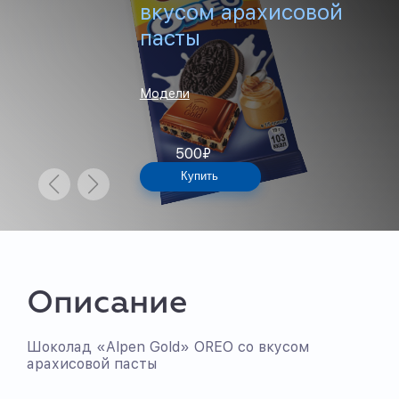
вкусом арахисовой
пасты
Модели
500
₽
Купить
Описание
Шоколад «Alpen Gold» OREO со вкусом
арахисовой пасты