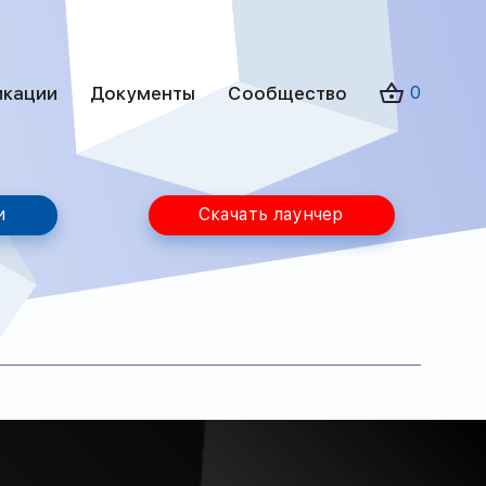
икации
Документы
Сообщество
0
и
Скачать лаунчер