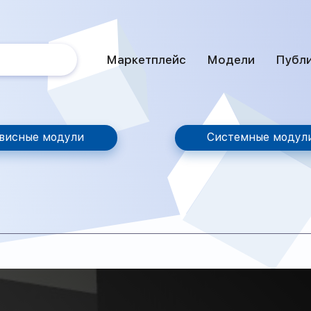
Маркетплейс
Модели
Публ
висные модули
Системные модул