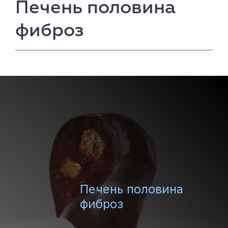
Печень половина
фиброз
Печень половина
фиброз