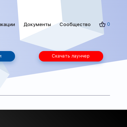
икации
Документы
Сообщество
0
и
Скачать лаунчер