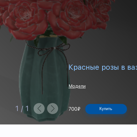
Красные розы в ва
Модели
1
/
1
700
₽
Купить