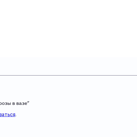
розы в вазе”
ваться
.