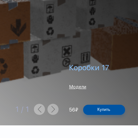
Коробки 17
Модели
1
/
1
56
₽
Купить