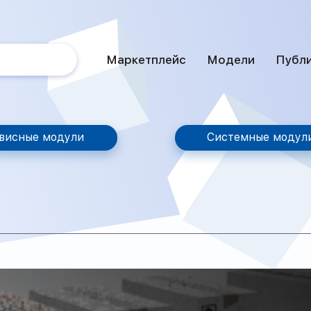
Маркетплейс
Модели
Публ
висные модули
Системные модул