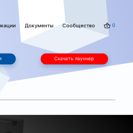
икации
Документы
Сообщество
0
и
Скачать лаунчер