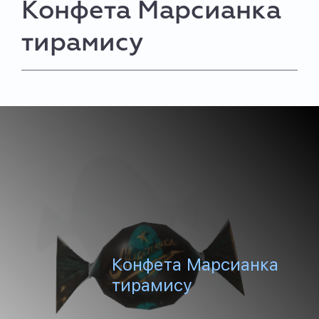
Конфета Марсианка
тирамису
Конфета Марсианка
тирамису