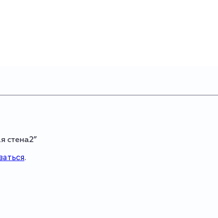
я стена2”
ваться
.