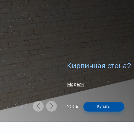
Кирпичная стена2
Модели
1
/
1
200
₽
Купить