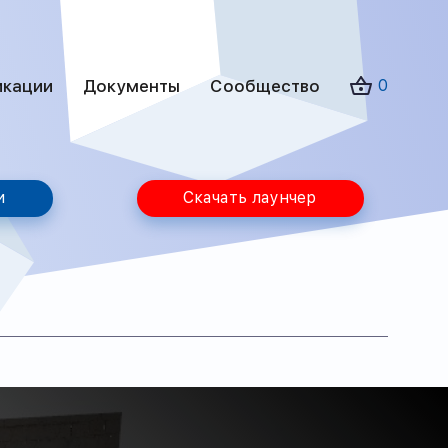
икации
Документы
Сообщество
0
и
Скачать лаунчер