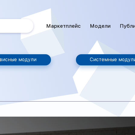
Маркетплейс
Модели
Публ
висные модули
Системные модул