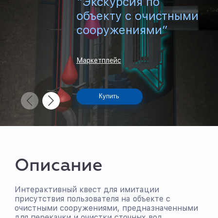
“Экскурсия по
объекту с очистными
сооружениями”
Маркетплейс
Купить
Описание
Интерактивный квест для имитации
присутствия пользователя на объекте с
очистными сооружениями, предназначенными
для перекачки и очистки сточных вод.