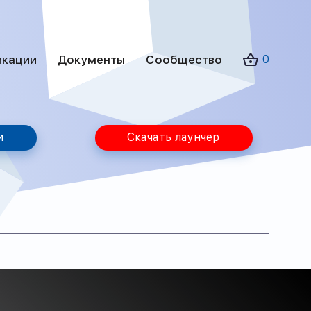
икации
Документы
Сообщество
0
и
Скачать лаунчер