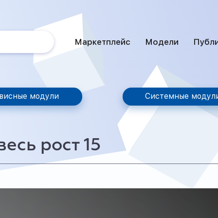
Маркетплейс
Модели
Публ
висные модули
Системные модул
весь рост 15