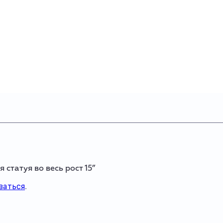
 статуя во весь рост 15”
ваться
.