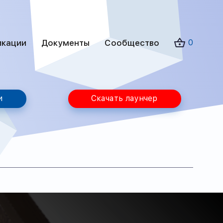
икации
Документы
Сообщество
0
и
Скачать лаунчер