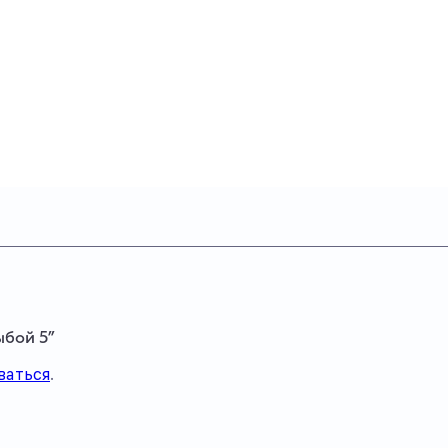
ыбой 5”
ваться
.