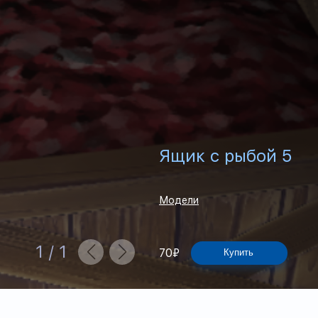
Ящик с рыбой 5
Модели
1
/
1
70
₽
Купить