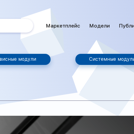
Маркетплейс
Модели
Публ
висные модули
Системные модул