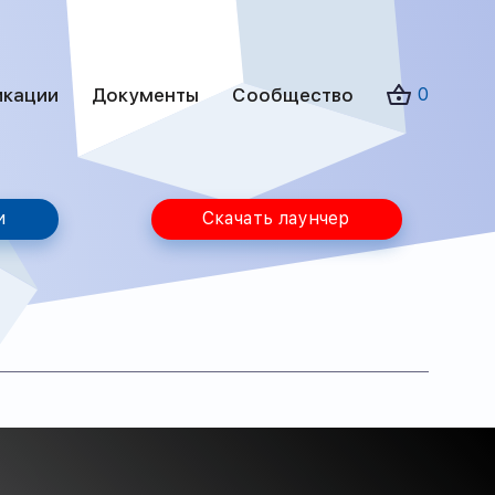
икации
Документы
Сообщество
0
и
Скачать лаунчер