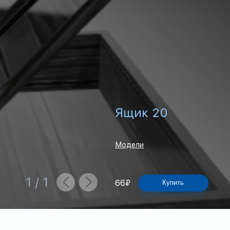
Ящик 20
Модели
1
/
1
66
₽
Купить