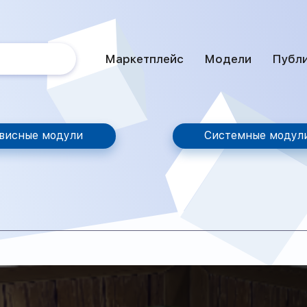
Маркетплейс
Модели
Публ
висные модули
Системные модул