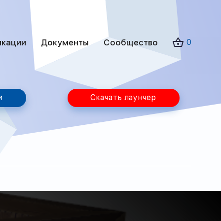
икации
Документы
Сообщество
0
и
Скачать лаунчер