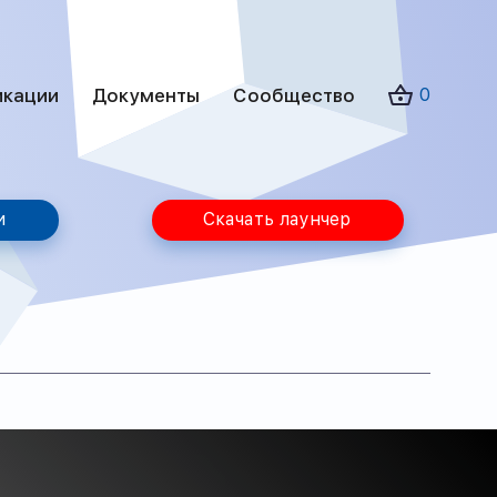
икации
Документы
Сообщество
0
и
Скачать лаунчер