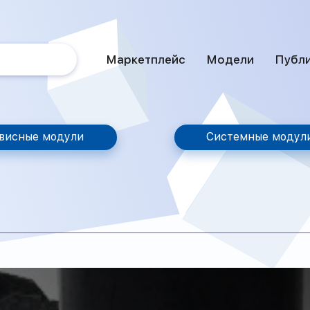
Маркетплейс
Модели
Публ
висные модули
Системные модул