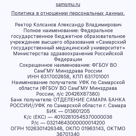
samsmu.ru
Политика в отношении персональных данных.
Ректор Колсанов Александр Владимирович
Полное наименование: Федеральное
государственное бюджетное образовательное
учреждение высшего образования «Самарский
государственный медицинский университет»
Министерства здравоохранения Российской
Федерации
Сокращенное наименование: ФГБОУ ВО
СамГМУ Минздрава России
ИНН 6317002858, КПП 631701001
Наименование получателя: УФК по Самарской
области (ФГБОУ ВО СамГМУ Минздрава
России, л/с 20426X87380)
Банк получателя: ОТДЕЛЕНИЕ САМАРА БАНКА
РОССИИ//УФК по Самарской области г. Самара
БИК — 013601205
К/с (ЕКС) — 40102810545370000036
Р/с — 03214643000000014200
ОГРН 1026301426348, ОКПО 01963143, ОКТМО
36701340