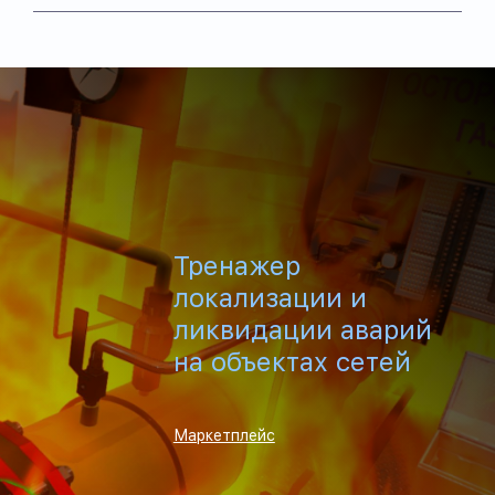
Тренажер
локализации и
ликвидации аварий
на объектах сетей
газораспределения и
газопотребления с
Маркетплейс
использованием
технологии