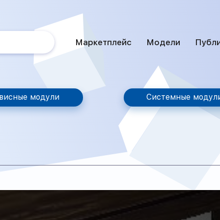
Маркетплейс
Модели
Публ
висные модули
Системные модул