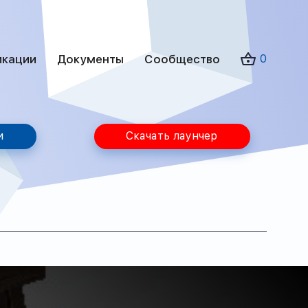
икации
Документы
Сообщество
0
и
Скачать лаунчер