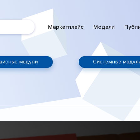
Маркетплейс
Модели
Публ
висные модули
Системные модул