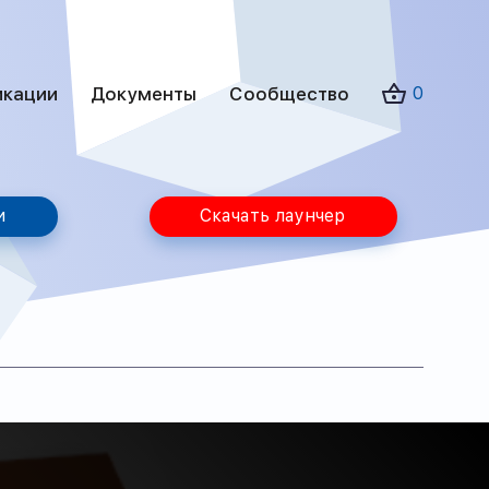
икации
Документы
Сообщество
0
и
Скачать лаунчер