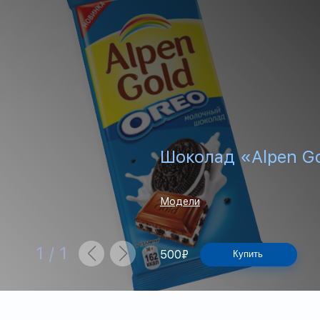
Шоколад «Alpen G
Модели
1
/
1
500
₽
Купить