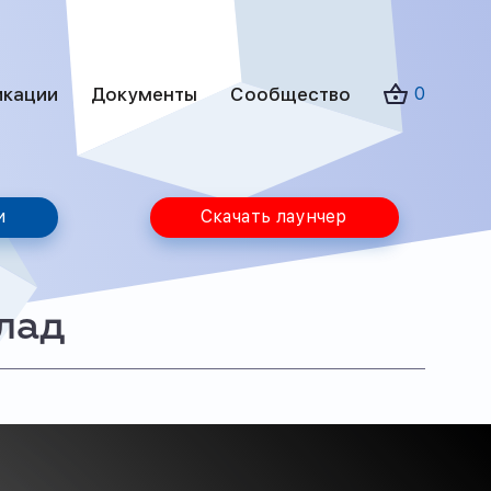
икации
Документы
Сообщество
0
и
Скачать лаунчер
лад