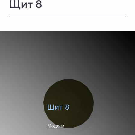
Щит 8
Щит 8
Модели