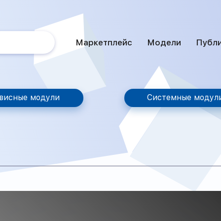
Маркетплейс
Модели
Публ
висные модули
Системные модул