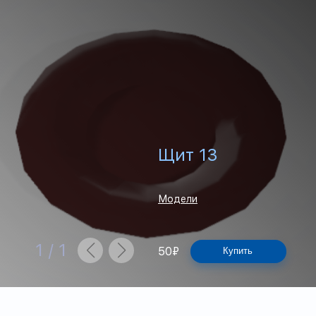
Щит 13
Модели
1
/
1
50
₽
Купить