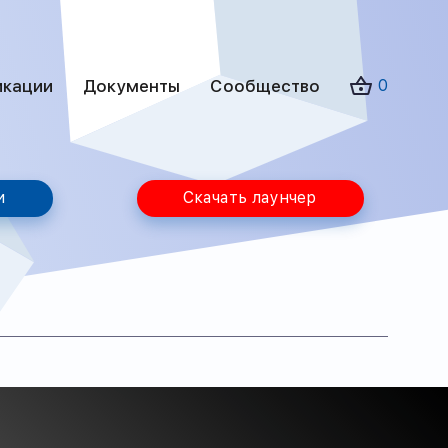
икации
Документы
Сообщество
0
и
Скачать лаунчер