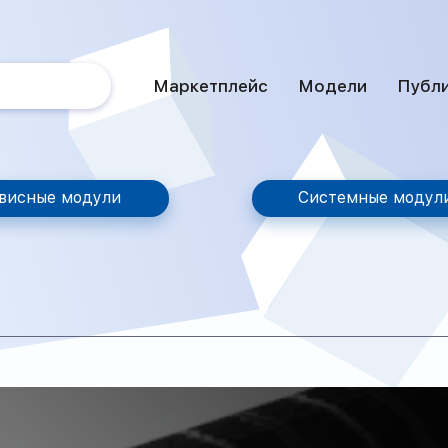
Маркетплейс
Модели
Публ
висные модули
Системные модул