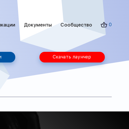
икации
Документы
Сообщество
0
и
Скачать лаунчер