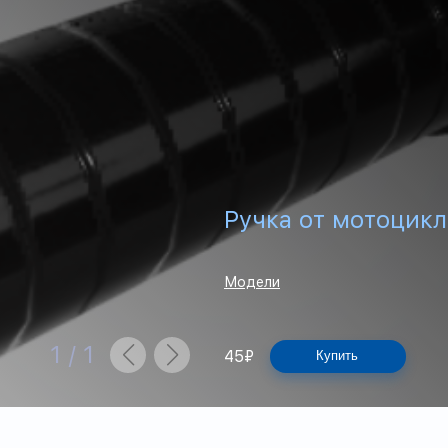
Ручка от мотоцикл
Модели
1
/
1
45
₽
Купить