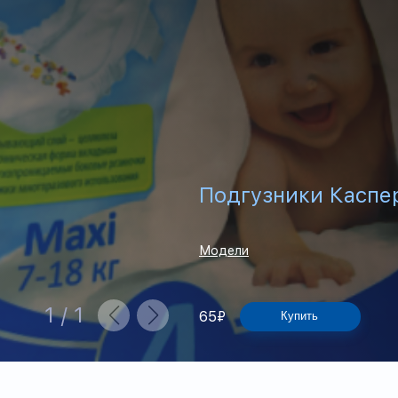
Подгузники Каспер
Модели
1
/
1
65
₽
Купить