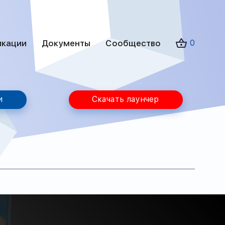
икации
Документы
Сообщество
0
и
Скачать лаунчер