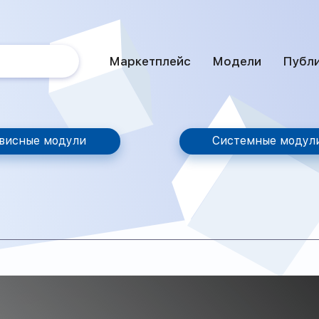
Маркетплейс
Модели
Публ
висные модули
Системные модул