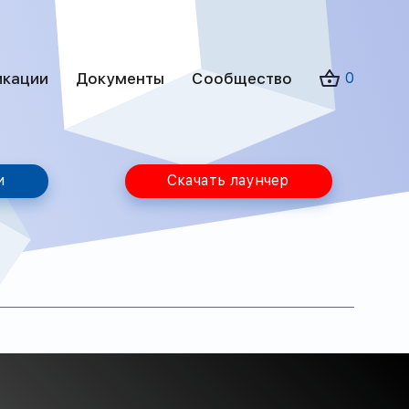
икации
Документы
Сообщество
0
и
Скачать лаунчер