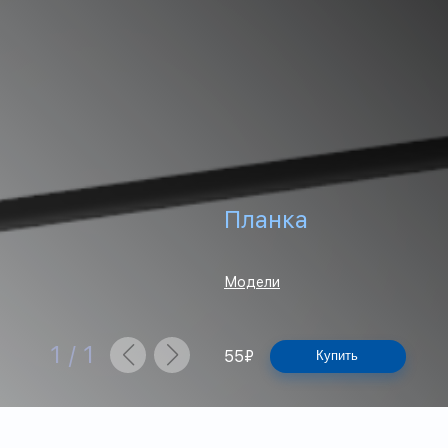
Планка
Модели
1
/
1
55
₽
Купить