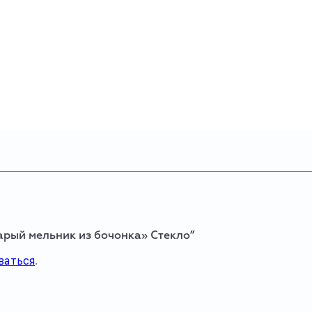
тарый мельник из бочонка» Стекло”
ваться
.