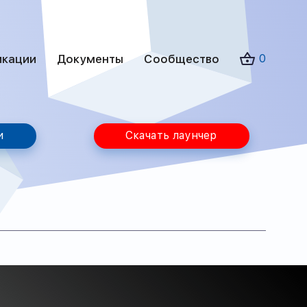
икации
Документы
Сообщество
0
и
Скачать лаунчер