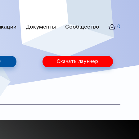
икации
Документы
Сообщество
0
и
Скачать лаунчер