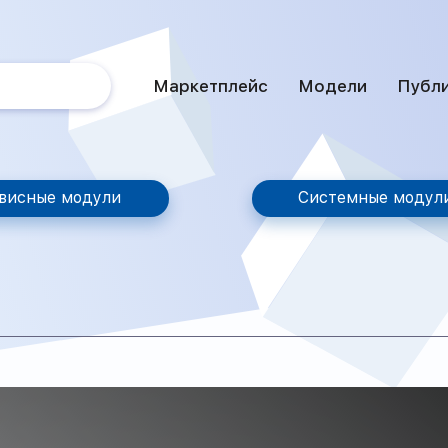
Маркетплейс
Модели
Публ
висные модули
Системные модул