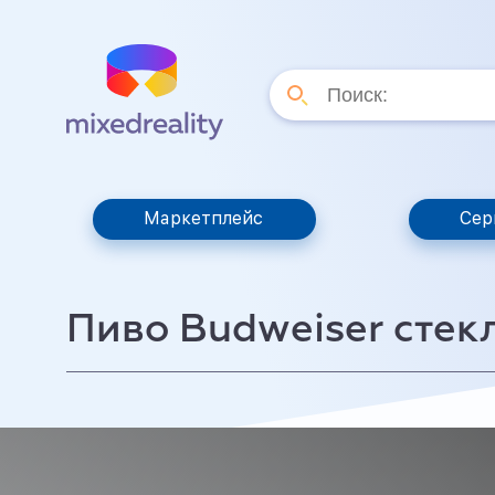
Маркетплейс
Сер
Пиво Budweiser стек