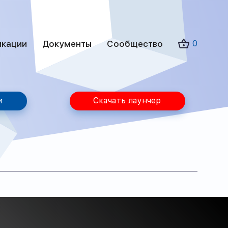
икации
Документы
Сообщество
0
и
Скачать лаунчер