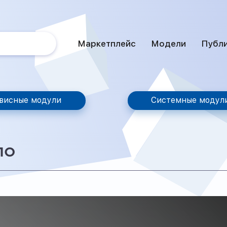
Маркетплейс
Модели
Публ
висные модули
Системные модул
ло