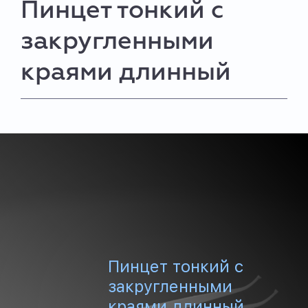
Пинцет тонкий с
закругленными
краями длинный
Пинцет тонкий с
закругленными
краями длинный