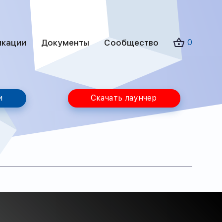
икации
Документы
Сообщество
0
и
Скачать лаунчер