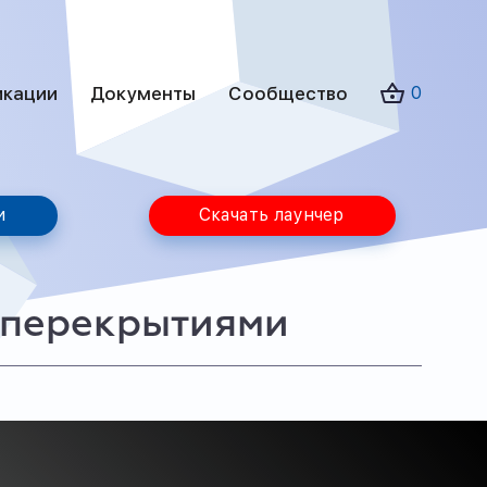
икации
Документы
Сообщество
0
и
Скачать лаунчер
 перекрытиями