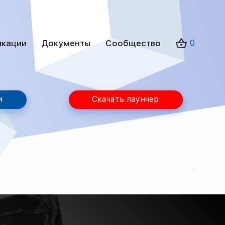
икации
Документы
Сообщество
0
и
Скачать лаунчер