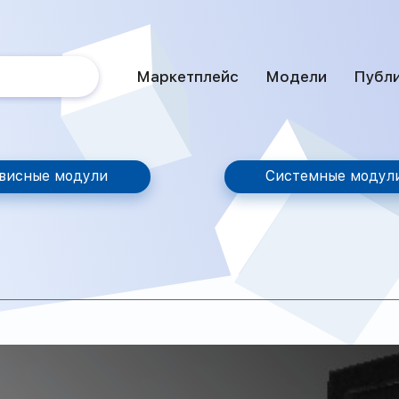
Маркетплейс
Модели
Публ
висные модули
Системные модул