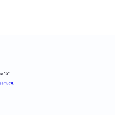
е 15”
ваться
.