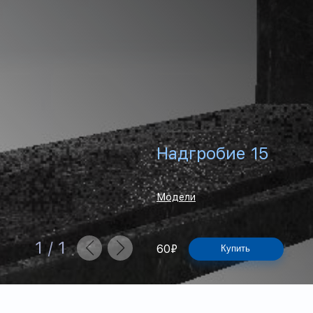
Надгробие 15
Модели
1
/
1
60
₽
Купить