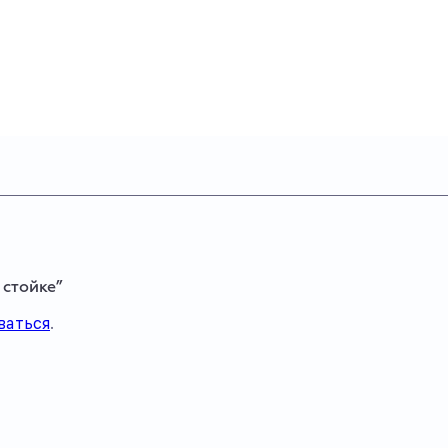
 стойке”
ваться
.