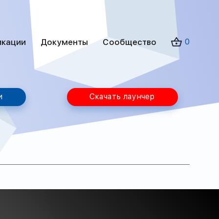
икации
Документы
Сообщество
0
и
Скачать лаунчер