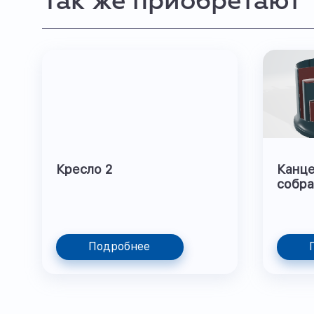
Так же приобретают
Кресло 2
Канце
собра
Подробнее