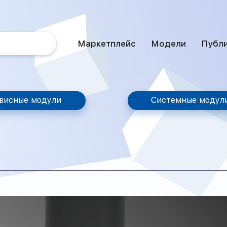
Маркетплейс
Модели
Публ
висные модули
Системные модул