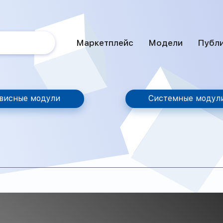
Маркетплейс
Модели
Публ
висные модули
Системные модул