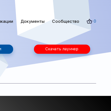
икации
Документы
Сообщество
0
и
Скачать лаунчер