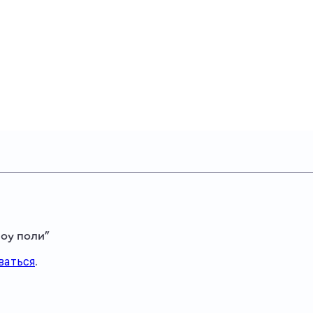
лоу поли”
ваться
.