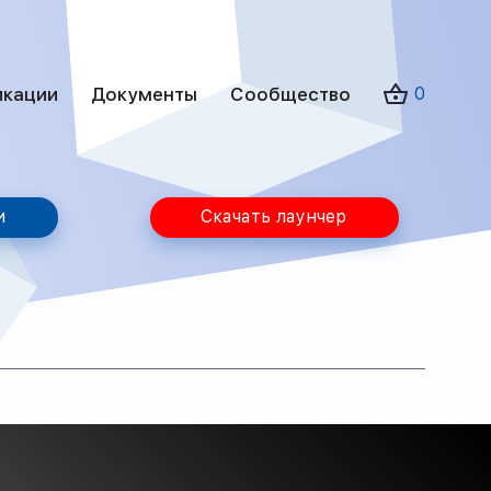
икации
Документы
Сообщество
0
и
Скачать лаунчер