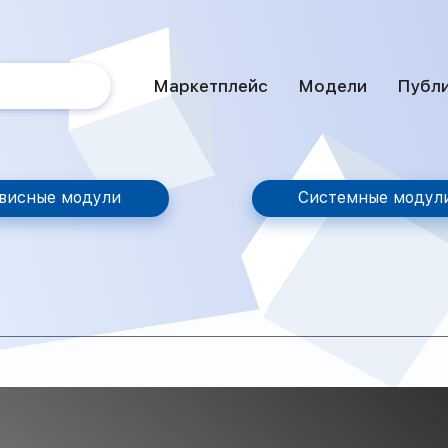
Маркетплейс
Модели
Публ
висные модули
Системные модул