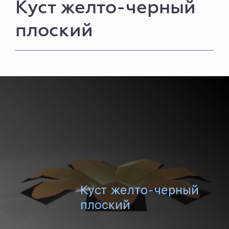
Куст желто-черный
плоский
Куст желто-черный
плоский