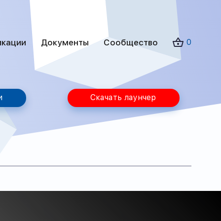
икации
Документы
Сообщество
0
и
Скачать лаунчер