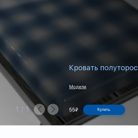
Кровать полуторос
Модели
1
/
1
55
₽
Купить