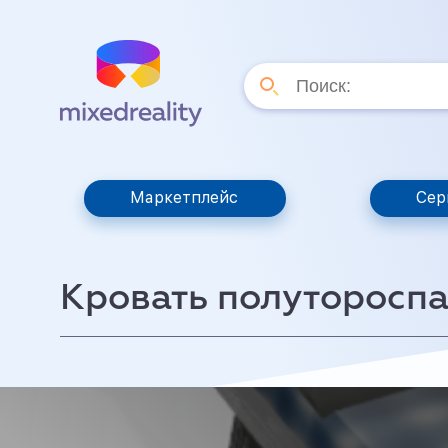
Маркетплейс
Сер
Кровать полуторосп