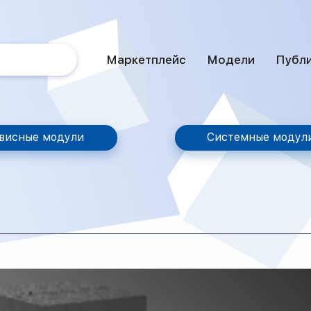
Маркетплейс
Модели
Публ
висные модули
Системные модул