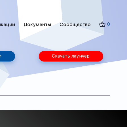
икации
Документы
Сообщество
0
и
Скачать лаунчер