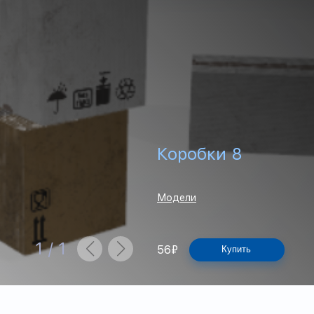
Коробки 8
Модели
1
/
1
56
₽
Купить