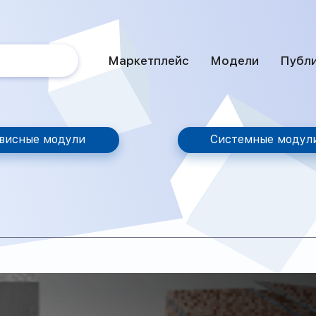
Маркетплейс
Модели
Публ
висные модули
Системные модул