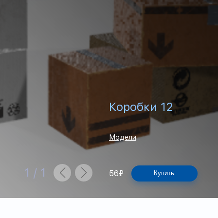
Коробки 12
Модели
1
/
1
56
₽
Купить