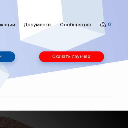
икации
Документы
Сообщество
0
и
Скачать лаунчер