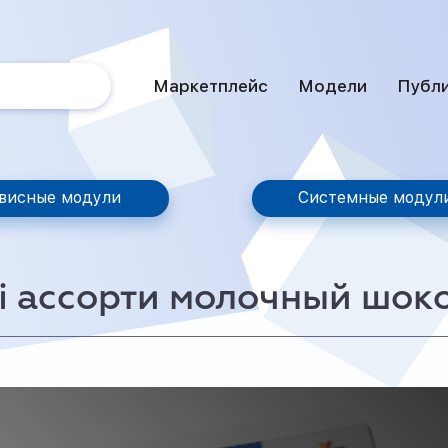
Маркетплейс
Модели
Публ
висные модули
Системные модул
i ассорти молочный шок