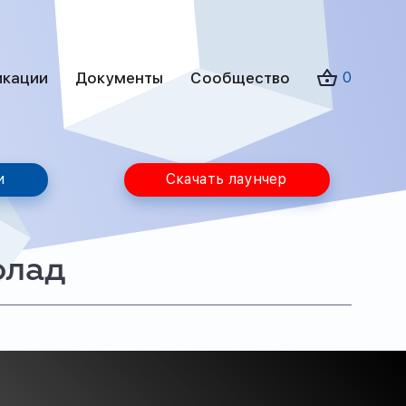
икации
Документы
Сообщество
0
и
Скачать лаунчер
олад