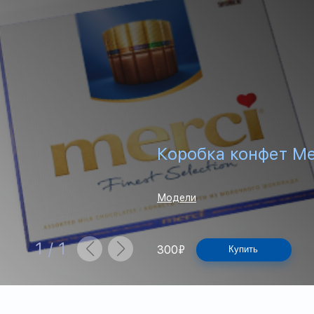
Коробка конфет M
Модели
1
/
1
300
₽
Купить