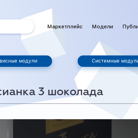
Маркетплейс
Модели
Публ
висные модули
Системные модул
сианка 3 шоколада