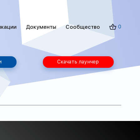
икации
Документы
Сообщество
0
и
Скачать лаунчер