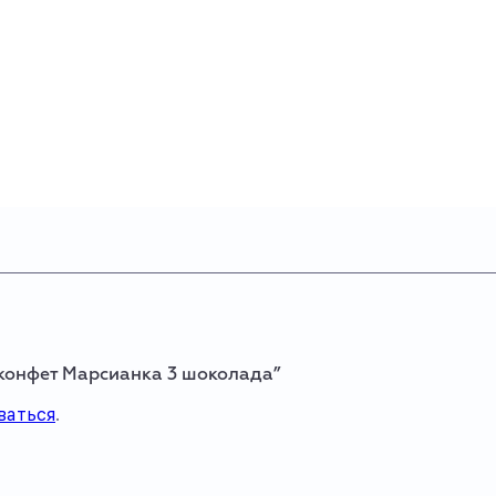
 конфет Марсианка 3 шоколада”
ваться
.