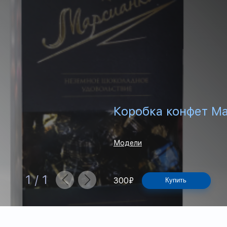
Коробка конфет М
Модели
1
/
1
300
₽
Купить