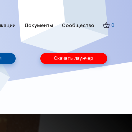
икации
Документы
Сообщество
0
и
Скачать лаунчер