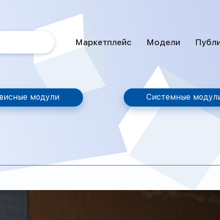
Маркетплейс
Модели
Публ
висные модули
Системные модул