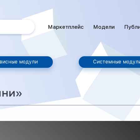
Маркетплейс
Модели
Публ
висные модули
Системные модул
ини»