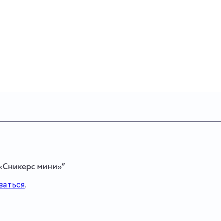
 «Сникерс мини»”
ваться
.