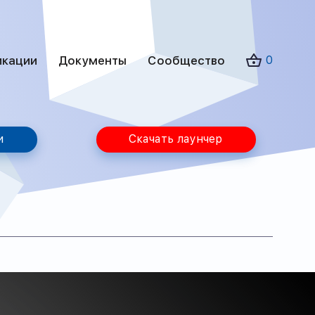
икации
Документы
Сообщество
0
и
Скачать лаунчер