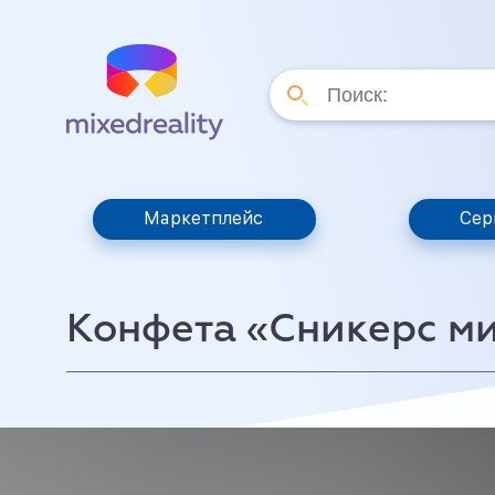
Маркетплейс
Сер
Конфета «Сникерс м