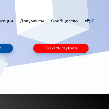
икации
Документы
Сообщество
0
и
Скачать лаунчер