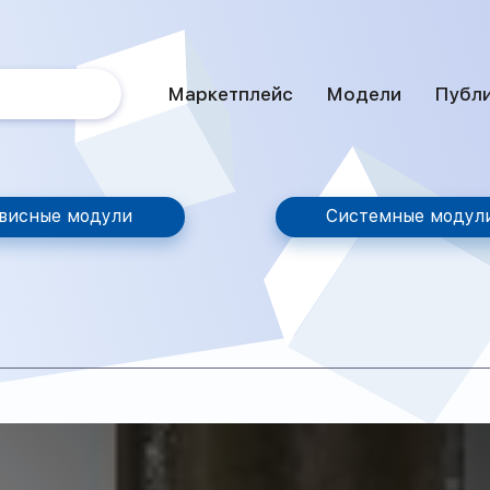
Маркетплейс
Модели
Публ
висные модули
Системные модул