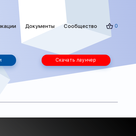
икации
Документы
Сообщество
0
и
Скачать лаунчер