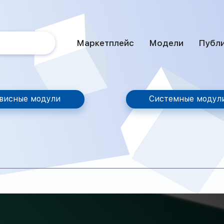
Маркетплейс
Модели
Публ
висные модули
Системные модул