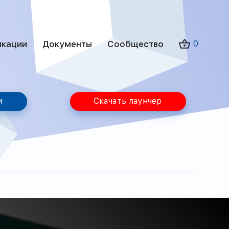
икации
Документы
Сообщество
0
и
Скачать лаунчер