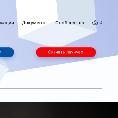
икации
Документы
Сообщество
0
и
Скачать лаунчер