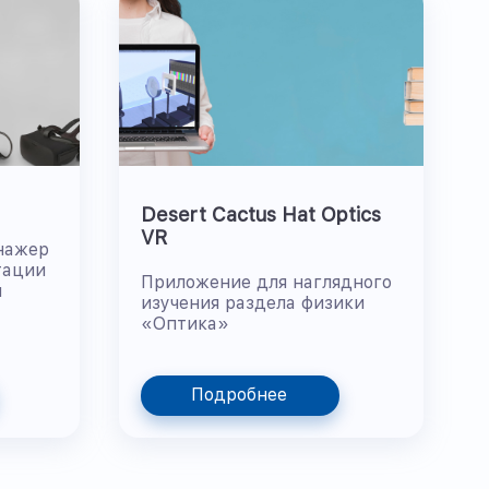
Desert Cactus Hat Optics
VR
нажер
тации
Приложение для наглядного
й
изучения раздела физики
«Оптика»
Подробнее