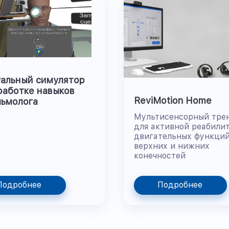
альный симулятор
работке навыков
ReviMotion Home
ьмолога
Мультисенсорный тре
для активной реабили
двигательных функци
верхних и нижних
конечностей
Подробнее
Подробнее