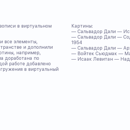
вописи в виртуальном
Картины:
— Сальвадор Дали — Иск
— Сальвадор Дали — Со
и все элементы,
1954
странстве и дополнили
— Сальвадор Дали — Ар
ртины, например,
— Войтек Сьюдмак — Ма
а доработана по
— Исаак Левитан — Над 
дой работе добавлено
огружения в виртуальный