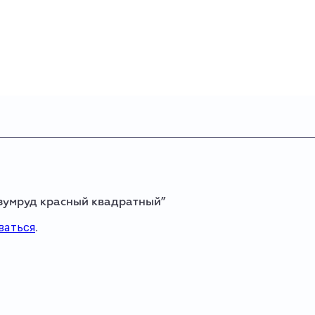
изумруд красный квадратный”
ваться
.