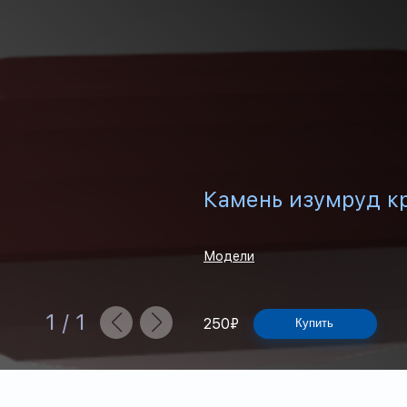
Камень изумруд к
Модели
1
/
1
250
₽
Купить