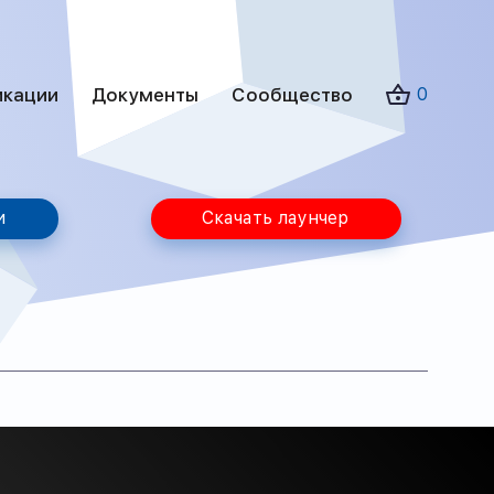
икации
Документы
Сообщество
0
и
Скачать лаунчер