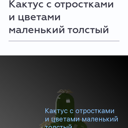
Кактус с отростками
и цветами
маленький толстый
Кактус с отростками
и цветами маленький
толстый